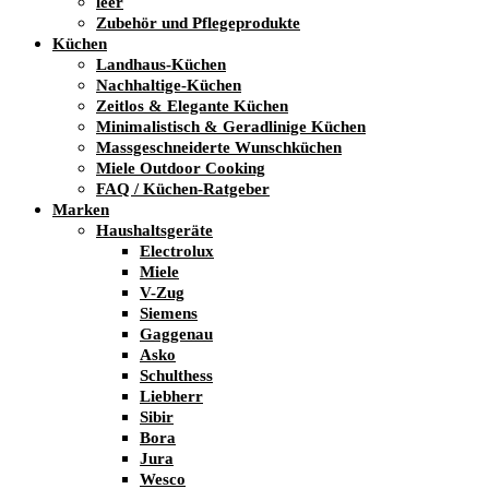
leer
Zubehör und Pflegeprodukte
Küchen
Landhaus-Küchen
Nachhaltige-Küchen
Zeitlos & Elegante Küchen
Minimalistisch & Geradlinige Küchen
Massgeschneiderte Wunschküchen
Miele Outdoor Cooking
FAQ / Küchen-Ratgeber
Marken
Haushaltsgeräte
Electrolux
Miele
V-Zug
Siemens
Gaggenau
Asko
Schulthess
Liebherr
Sibir
Bora
Jura
Wesco