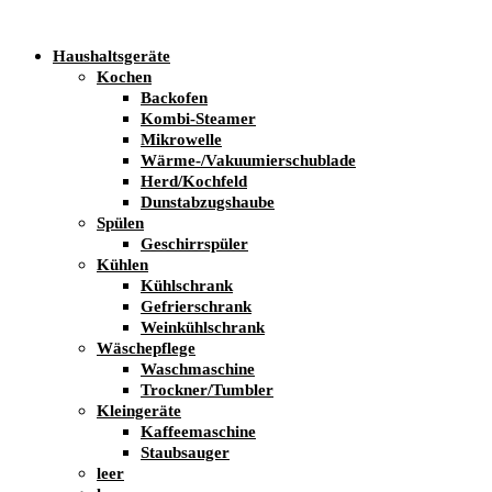
Haushaltsgeräte
Kochen
Backofen
Kombi-Steamer
Mikrowelle
Wärme-/Vakuumierschublade
Herd/Kochfeld
Dunstabzugshaube
Spülen
Geschirrspüler
Kühlen
Kühlschrank
Gefrierschrank
Weinkühlschrank
Wäschepflege
Waschmaschine
Trockner/Tumbler
Kleingeräte
Kaffeemaschine
Staubsauger
leer