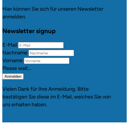
Hier können Sie sich für unseren Newsletter
anmelden.
Newsletter signup
E-Mail
Nachname
Vorname
Please wait...
Anmelden
Vielen Dank für Ihre Anmeldung. Bitte
bestätigen Sie diese im E-Mail, welches Sie von
uns erhalten haben.