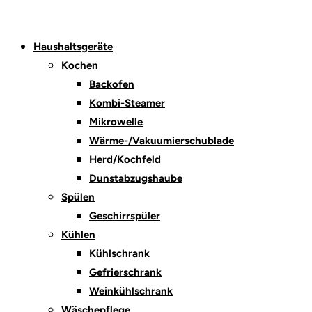
Haushaltsgeräte
Kochen
Backofen
Kombi-Steamer
Mikrowelle
Wärme-/Vakuumierschublade
Herd/Kochfeld
Dunstabzugshaube
Spülen
Geschirrspüler
Kühlen
Kühlschrank
Gefrierschrank
Weinkühlschrank
Wäschepflege