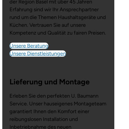
der Region Basel mit über 45 Jahren
Erfahrung sind wir Ihr Ansprechpartner
rund um die Themen Haushaltsgeräte und
Küchen. Vertrauen Sie auf unsere
Kompetenz und Qualität zu fairen Preisen.
Unsere Beratung
Unsere Dienstleistungen
Lieferung und Montage
Erleben Sie den perfekten U. Baumann
Service. Unser hauseigenes Montageteam
garantiert Ihnen den Komfort einer
reibungslosen Installation und
Inbetriebnahme des neuen