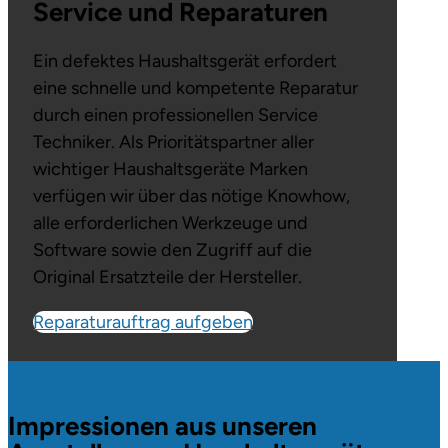
Service und Reparaturen
Ein defektes Haushaltsgerät erfordert
eine schnelle und kompetente Reparatur
durch einen professionellen Service
Techniker. Als Prioritätspartner aller
wichtiger Haushaltsgeräte Marken
verfügen wir über das nötige Knowhow,
alle erforderlichen Werkzeuge und
Software sowie den Zugriff auf die
Original Ersatzteile der Hersteller.
Reparaturauftrag aufgeben
Impressionen aus unseren