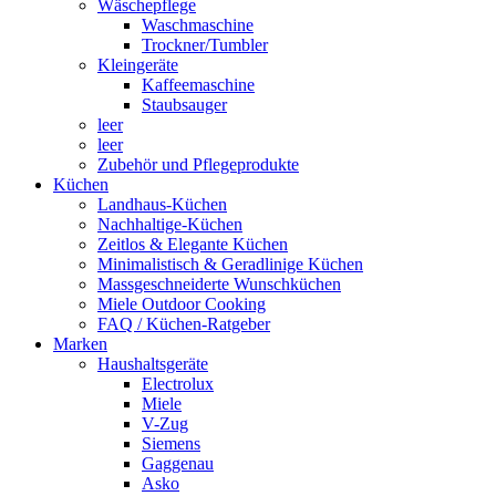
Wäschepflege
Waschmaschine
Trockner/Tumbler
Kleingeräte
Kaffeemaschine
Staubsauger
leer
leer
Zubehör und Pflegeprodukte
Küchen
Landhaus-Küchen
Nachhaltige-Küchen
Zeitlos & Elegante Küchen
Minimalistisch & Geradlinige Küchen
Massgeschneiderte Wunschküchen
Miele Outdoor Cooking
FAQ / Küchen-Ratgeber
Marken
Haushaltsgeräte
Electrolux
Miele
V-Zug
Siemens
Gaggenau
Asko