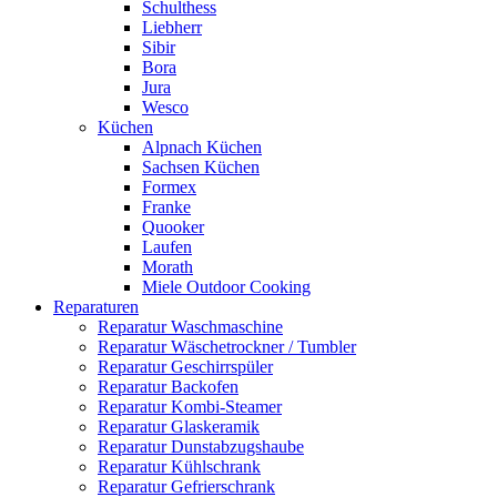
Schulthess
Liebherr
Sibir
Bora
Jura
Wesco
Küchen
Alpnach Küchen
Sachsen Küchen
Formex
Franke
Quooker
Laufen
Morath
Miele Outdoor Cooking
Reparaturen
Reparatur Waschmaschine
Reparatur Wäschetrockner / Tumbler
Reparatur Geschirrspüler
Reparatur Backofen
Reparatur Kombi-Steamer
Reparatur Glaskeramik
Reparatur Dunstabzugshaube
Reparatur Kühlschrank
Reparatur Gefrierschrank