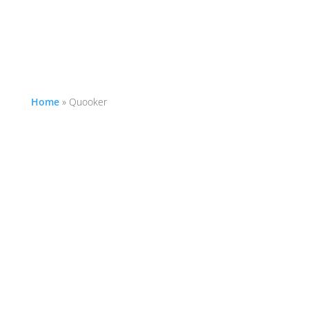
Home
»
Quooker
Ein Quooker ist weit mehr als ein Wasserhahn - er
ist ein durchdachtes System für modernes,