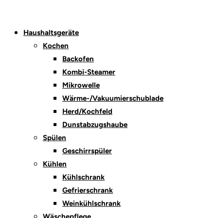
Haushaltsgeräte
Kochen
Backofen
Kombi-Steamer
Mikrowelle
Wärme-/Vakuumierschublade
Herd/Kochfeld
Dunstabzugshaube
Spülen
Geschirrspüler
Kühlen
Kühlschrank
Gefrierschrank
Weinkühlschrank
Wäschepflege