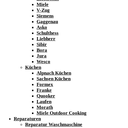
Miele
V-Zug
Siemens
Gaggenau
Asko
Schulthess
Liebherr
Sibir
Bora
Jura
Wesco
Küchen
Alpnach Küchen
Sachsen Küchen
Formex
Franke
Quooker
Laufen
Morath
Miele Outdoor Cooking
Reparaturen
Reparatur Waschmaschine