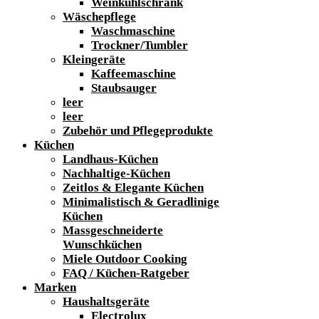
Weinkühlschrank
Wäschepflege
Waschmaschine
Trockner/Tumbler
Kleingeräte
Kaffeemaschine
Staubsauger
leer
leer
Zubehör und Pflegeprodukte
Küchen
Landhaus-Küchen
Nachhaltige-Küchen
Zeitlos & Elegante Küchen
Minimalistisch & Geradlinige
Küchen
Massgeschneiderte
Wunschküchen
Miele Outdoor Cooking
FAQ / Küchen-Ratgeber
Marken
Haushaltsgeräte
Electrolux