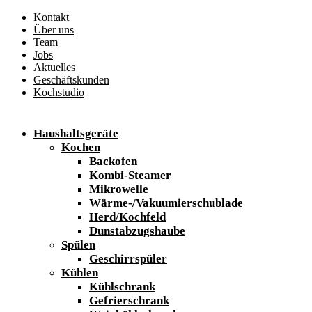
Kontakt
Über uns
Team
Jobs
Aktuelles
Geschäftskunden
Kochstudio
Haushaltsgeräte
Kochen
Backofen
Kombi-Steamer
Mikrowelle
Wärme-/Vakuumierschublade
Herd/Kochfeld
Dunstabzugshaube
Spülen
Geschirrspüler
Kühlen
Kühlschrank
Gefrierschrank