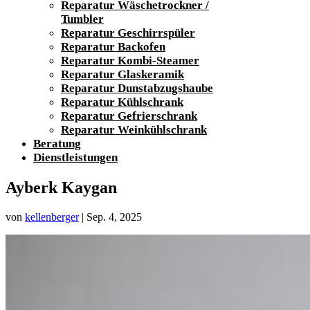
Reparatur Wäschetrockner /
Tumbler
Reparatur Geschirrspüler
Reparatur Backofen
Reparatur Kombi-Steamer
Reparatur Glaskeramik
Reparatur Dunstabzugshaube
Reparatur Kühlschrank
Reparatur Gefrierschrank
Reparatur Weinkühlschrank
Beratung
Dienstleistungen
Ayberk Kaygan
von
kellenberger
|
Sep. 4, 2025