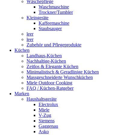
Wäschepflege
Waschmaschine
Trockner/Tumbler
Kleingeräte
Kaffeemaschine
Staubsauger
leer
leer
Zubehör und Pflegeprodukte
Küchen
Landhaus-Küchen
Nachhaltige-Küchen
Zeitlos & Elegante Küchen
Minimalistisch & Geradlinige Küchen
Massgeschneiderte Wunschküchen
Miele Outdoor Cooking
FAQ / Küchen-Ratgeber
Marken
Haushaltsgeräte
Electrolux
Miele
V-Zug
Siemens
Gaggenau
Asko