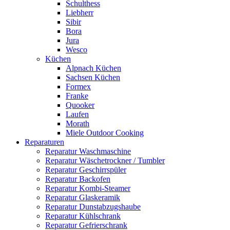
Schulthess
Liebherr
Sibir
Bora
Jura
Wesco
Küchen
Alpnach Küchen
Sachsen Küchen
Formex
Franke
Quooker
Laufen
Morath
Miele Outdoor Cooking
Reparaturen
Reparatur Waschmaschine
Reparatur Wäschetrockner / Tumbler
Reparatur Geschirrspüler
Reparatur Backofen
Reparatur Kombi-Steamer
Reparatur Glaskeramik
Reparatur Dunstabzugshaube
Reparatur Kühlschrank
Reparatur Gefrierschrank