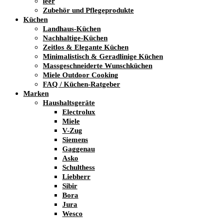
leer
Zubehör und Pflegeprodukte
Küchen
Landhaus-Küchen
Nachhaltige-Küchen
Zeitlos & Elegante Küchen
Minimalistisch & Geradlinige Küchen
Massgeschneiderte Wunschküchen
Miele Outdoor Cooking
FAQ / Küchen-Ratgeber
Marken
Haushaltsgeräte
Electrolux
Miele
V-Zug
Siemens
Gaggenau
Asko
Schulthess
Liebherr
Sibir
Bora
Jura
Wesco