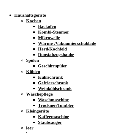
Haushaltsgeräte
Kochen
Backofen
Kombi-Steamer
Mikrowelle
Wärme-/Vakuumierschublade
Herd/Kochfeld
Dunstabzugshaube
Spülen
Geschirrspüler
Kühlen
Kühlschrank
Gefrierschrank
Weinkühlschrank
Wäschepflege
Waschmaschine
Trockner/Tumbler
Kleingeräte
Kaffeemaschine
Staubsauger
leer