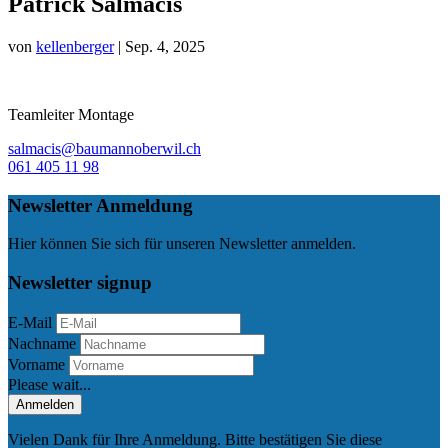
Patrick Salmacis
von
kellenberger
|
Sep. 4, 2025
Teamleiter Montage
salmacis@baumannoberwil.ch
061 405 11 98
Newsletter Anmeldung
Hier können Sie sich für unseren Newsletter anmelden.
Newsletter signup
E-Mail
Nachname
Vorname
Please wait...
Anmelden
Vielen Dank für Ihre Anmeldung. Bitte bestätigen Sie diese