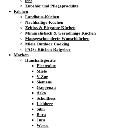
leer
Zubehör und Pflegeprodukte
Küchen
Landhaus-Küchen
Nachhaltige-Küchen
Zeitlos & Elegante Küchen
Minimalistisch & Geradlinige Küchen
Massgeschneiderte Wunschküchen
Miele Outdoor Cooking
FAQ / Küchen-Ratgeber
Marken
Haushaltsgeräte
Electrolux
Miele
V-Zug
Siemens
Gaggenau
Asko
Schulthess
Liebherr
Sibir
Bora
Jura
Wesco