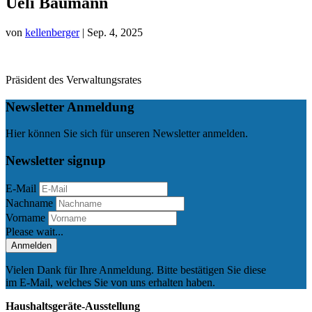
Ueli Baumann
von
kellenberger
|
Sep. 4, 2025
Präsident des Verwaltungsrates
Newsletter Anmeldung
Hier können Sie sich für unseren Newsletter anmelden.
Newsletter signup
E-Mail
Nachname
Vorname
Please wait...
Anmelden
Vielen Dank für Ihre Anmeldung. Bitte bestätigen Sie diese
im E-Mail, welches Sie von uns erhalten haben.
Haushaltsgeräte-Ausstellung