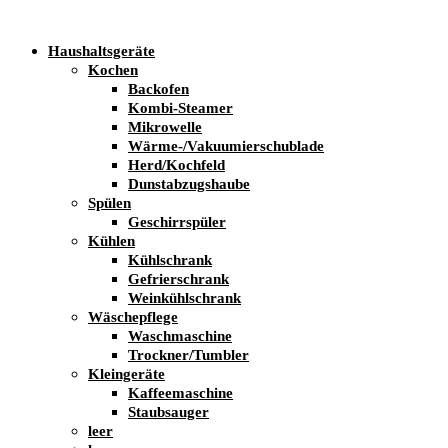
Haushaltsgeräte
Kochen
Backofen
Kombi-Steamer
Mikrowelle
Wärme-/Vakuumierschublade
Herd/Kochfeld
Dunstabzugshaube
Spülen
Geschirrspüler
Kühlen
Kühlschrank
Gefrierschrank
Weinkühlschrank
Wäschepflege
Waschmaschine
Trockner/Tumbler
Kleingeräte
Kaffeemaschine
Staubsauger
leer