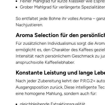
Feiner Mahlgrad für kurze Klassiker wie Espre
Grober Mahlgrad für verlängerte Spezialität
So entfaltet jede Bohne ihr volles Aroma – gan
Nachjustieren.
Aroma Selection für den persönlich
Für zusätzlichen Individualismus sorgt die Arom
ermöglicht es, den Charakter des Kaffees geziel
Intensität nach persönlichem Geschmack zu just
anspruchsvolle Kaffeeliebhaber.
Konstante Leistung und lange Le
Nach jeder Zubereitung kehrt der P.R.G.2+ auto
Ausgangsposition zurück. Diese intelligente Tech
eine homogene Mahlung, sondern auch für:
gleichbleibende Extraktionsqualität