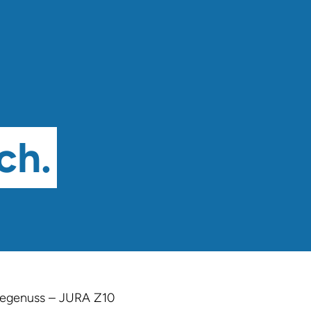
ch.
feegenuss – JURA Z10