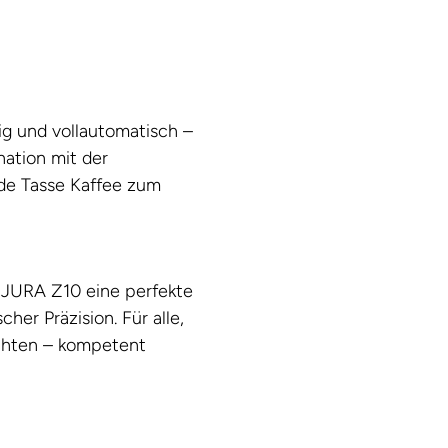
sig und vollautomatisch –
nation mit der
ede Tasse Kaffee zum
e JURA Z10 eine perfekte
her Präzision. Für alle,
chten – kompetent