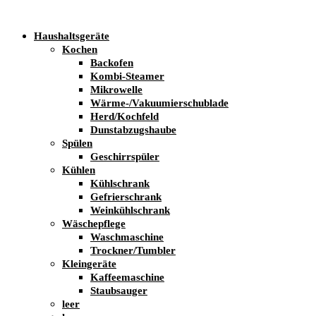
Haushaltsgeräte
Kochen
Backofen
Kombi-Steamer
Mikrowelle
Wärme-/Vakuumierschublade
Herd/Kochfeld
Dunstabzugshaube
Spülen
Geschirrspüler
Kühlen
Kühlschrank
Gefrierschrank
Weinkühlschrank
Wäschepflege
Waschmaschine
Trockner/Tumbler
Kleingeräte
Kaffeemaschine
Staubsauger
leer