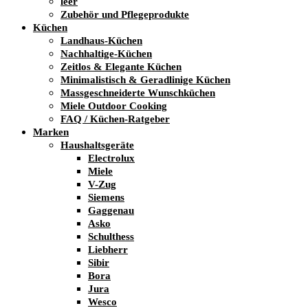
leer
Zubehör und Pflegeprodukte
Küchen
Landhaus-Küchen
Nachhaltige-Küchen
Zeitlos & Elegante Küchen
Minimalistisch & Geradlinige Küchen
Massgeschneiderte Wunschküchen
Miele Outdoor Cooking
FAQ / Küchen-Ratgeber
Marken
Haushaltsgeräte
Electrolux
Miele
V-Zug
Siemens
Gaggenau
Asko
Schulthess
Liebherr
Sibir
Bora
Jura
Wesco