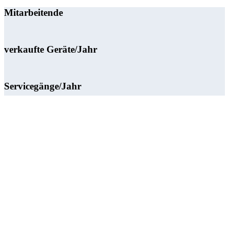
Mitarbeitende
verkaufte Geräte/Jahr
Servicegänge/Jahr
verkaufte Küchen/Jahr
Unser Partnerunternehmen
Folgen
Folgen
Folgen
AGB
Impressum